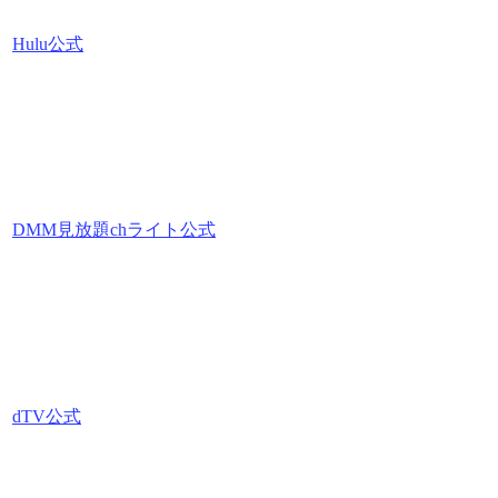
Hulu公式
DMM見放題chライト公式
dTV公式