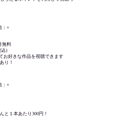
信：×
月無料
込)
用してお好きな作品を視聴できます
あり！
信：×
んと１本あたり300円！