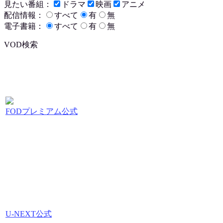
見たい番組：
ドラマ
映画
アニメ
配信情報：
すべて
有
無
電子書籍：
すべて
有
無
VOD検索
FODプレミアム公式
U-NEXT公式