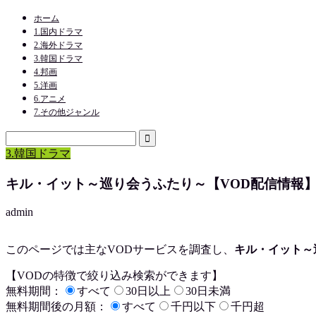
ホーム
1.国内ドラマ
2.海外ドラマ
3.韓国ドラマ
4.邦画
5.洋画
6.アニメ
7.その他ジャンル
3.韓国ドラマ
キル・イット～巡り会うふたり～【VOD配信情報
admin
このページでは主なVODサービスを調査し、
キル・イット～
【VODの特徴で絞り込み検索ができます】
無料期間：
すべて
30日以上
30日未満
無料期間後の月額：
すべて
千円以下
千円超