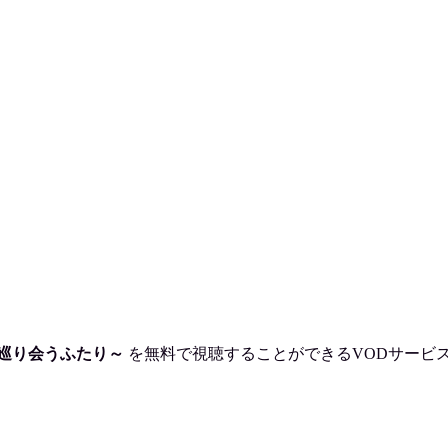
】
巡り会うふたり～
を
無料で視聴
することができるVODサービ