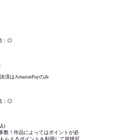
信：◎
)
はAmazonPayのみ
信：◎
込)
が多数！作品によってはポイントが必
もらえるポイントを利用して視聴可