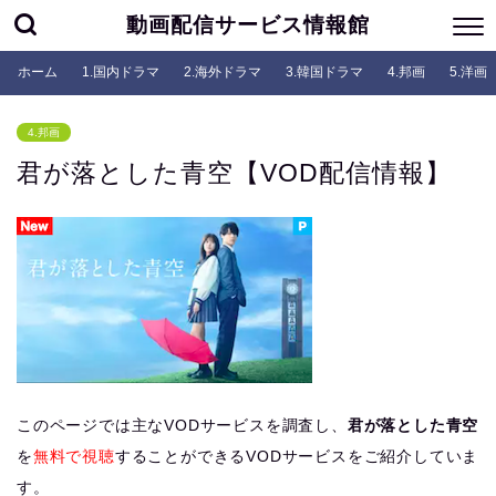
動画配信サービス情報館
ホーム
1.国内ドラマ
2.海外ドラマ
3.韓国ドラマ
4.邦画
5.洋画
4.邦画
君が落とした青空【VOD配信情報】
このページでは主なVODサービスを調査し、
君が落とした青空
を
無料で視聴
することができるVODサービスをご紹介していま
す。