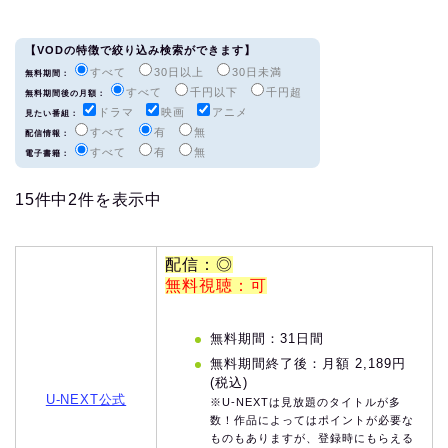
【VODの特徴で絞り込み検索ができます】
すべて
30日以上
30日未満
無料期間：
すべて
千円以下
千円超
無料期間後の月額：
ドラマ
映画
アニメ
見たい番組：
すべて
有
無
配信情報：
すべて
有
無
電子書籍：
15件中2件を表示中
配信：◎
無料視聴：可
無料期間：31日間
無料期間終了後：月額 2,189円
(税込)
U-NEXT公式
※U-NEXTは見放題のタイトルが多
数！作品によってはポイントが必要な
ものもありますが、登録時にもらえる