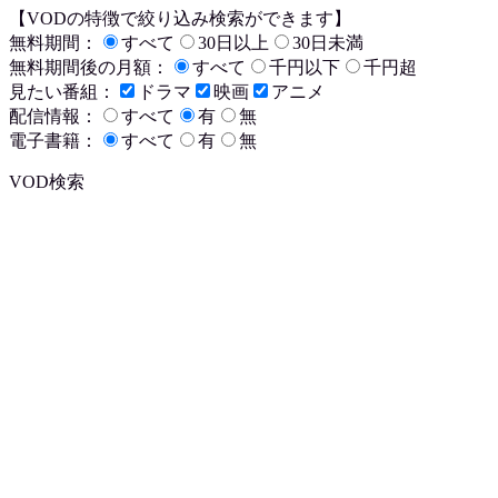
【VODの特徴で絞り込み検索ができます】
無料期間：
すべて
30日以上
30日未満
無料期間後の月額：
すべて
千円以下
千円超
見たい番組：
ドラマ
映画
アニメ
配信情報：
すべて
有
無
電子書籍：
すべて
有
無
VOD検索