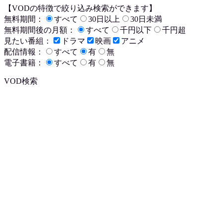
【VODの特徴で絞り込み検索ができます】
無料期間：
すべて
30日以上
30日未満
無料期間後の月額：
すべて
千円以下
千円超
見たい番組：
ドラマ
映画
アニメ
配信情報：
すべて
有
無
電子書籍：
すべて
有
無
VOD検索