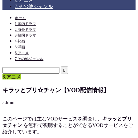
7.その他ジャンル
ホーム
1.国内ドラマ
2.海外ドラマ
3.韓国ドラマ
4.邦画
5.洋画
6.アニメ
7.その他ジャンル
6.アニメ
キラッとプリ☆チャン【VOD配信情報】
admin
このページでは主なVODサービスを調査し、
キラッとプリ
☆チャン
を
無料で視聴
することができるVODサービスをご
紹介しています。