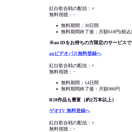
紅白歌合戦の配信：×
無料視聴：−
無料期間：30日間
無料期間終了後：月額618円(税込
※au IDをお持ちの方限定のサービスで
auビデオパス無料登録へ
紅白歌合戦の配信：×
無料視聴：−
無料期間：14日間
無料期間終了後：月額980円
R18作品も豊富（約2万本以上）
ゲオTV 無料登録へ
紅白歌合戦の配信：×
無料視聴：−