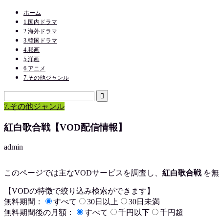
ホーム
1.国内ドラマ
2.海外ドラマ
3.韓国ドラマ
4.邦画
5.洋画
6.アニメ
7.その他ジャンル
7.その他ジャンル
紅白歌合戦【VOD配信情報】
admin
このページでは主なVODサービスを調査し、
紅白歌合戦
を
無
【VODの特徴で絞り込み検索ができます】
無料期間：
すべて
30日以上
30日未満
無料期間後の月額：
すべて
千円以下
千円超