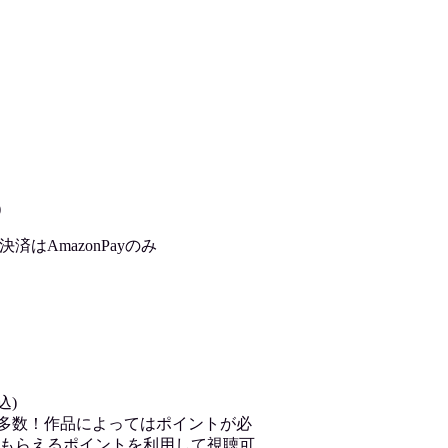
)
はAmazonPayのみ
込)
が多数！作品によってはポイントが必
もらえるポイントを利用して視聴可