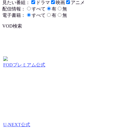
見たい番組：
ドラマ
映画
アニメ
配信情報：
すべて
有
無
電子書籍：
すべて
有
無
VOD検索
FODプレミアム公式
U-NEXT公式