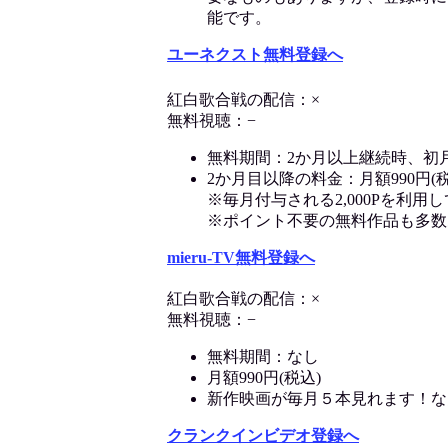
能です。
ユーネクスト無料登録へ
紅白歌合戦の配信：×
無料視聴：−
無料期間：2か月以上継続時、初
2か月目以降の料金：月額990円(税
※毎月付与される2,000Pを利
※ポイント不要の無料作品も多数
mieru-TV無料登録へ
紅白歌合戦の配信：×
無料視聴：−
無料期間：なし
月額990円(税込)
新作映画が毎月５本見れます！な
クランクインビデオ登録へ