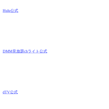
Hulu公式
DMM見放題chライト公式
dTV公式