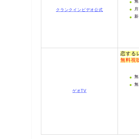
無
月
クランクインビデオ公式
新
恋する
無料視
無
無
ゲオTV