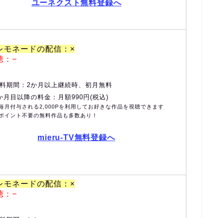
ユーネクスト無料登録へ
レモネードの配信：×
聴：−
料期間：2か月以上継続時、初月無料
か月目以降の料金：月額990円(税込)
毎月付与される2,000Pを利用してお好きな作品を視聴できます
ポイント不要の無料作品も多数あり！
mieru-TV無料登録へ
レモネードの配信：×
聴：−