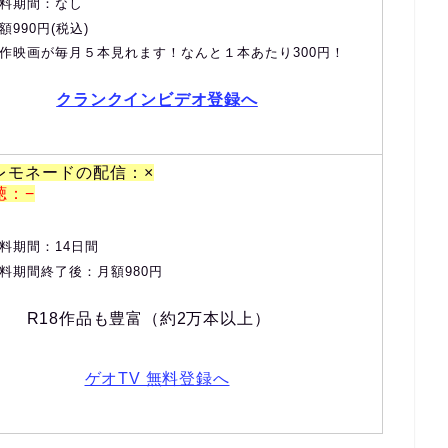
料期間：なし
額990円(税込)
作映画が毎月５本見れます！なんと１本あたり300円！
クランクインビデオ登録へ
レモネードの配信：×
聴：−
料期間：14日間
料期間終了後：月額980円
R18作品も豊富（約2万本以上）
ゲオTV 無料登録へ