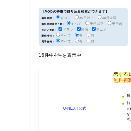
【VODの特徴で絞り込み検索ができます】
すべて
30日以上
30日未満
無料期間：
すべて
千円以下
千円超
無料期間後の月額：
ドラマ
映画
アニメ
見たい番組：
すべて
有
無
配信情報：
すべて
有
無
電子書籍：
16件中4件を表示中
恋する
無料視
無
無
U-NEXT公式
※
な
す