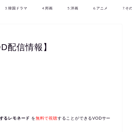
3.韓国ドラマ
4.邦画
5.洋画
6.アニメ
7.
OD配信情報】
するレモネード
を
無料で視聴
することができるVODサー