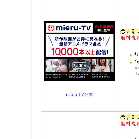
恋する
無料視
無
2
※
※
mieru-TV公式
恋する
無料視