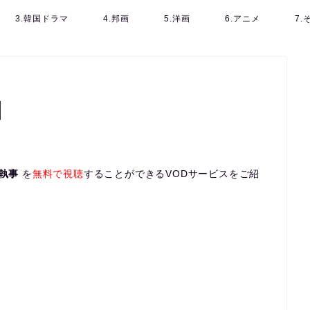
3.韓国ドラマ
4.邦画
5.洋画
6.アニメ
7
】
執事
を
無料で視聴
することができるVODサービスをご紹