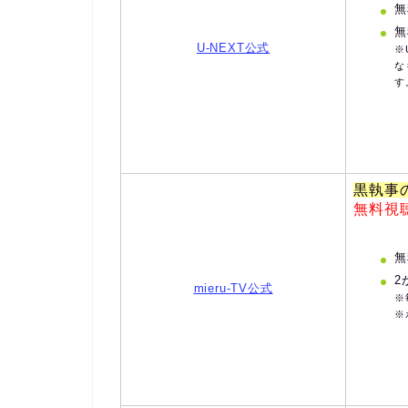
無
無
U-NEXT公式
※
な
す
黒執事
無料視
無
2
mieru-TV公式
※
※