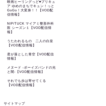
映画ヒーリングっど♥プリキュ
ア ゆめのまちでキュン！っと
GoGo！大変身！！【VOD配
信情報】
NIP/TUCK マイアミ整形外科
医 シーズン１【VOD配信情
報】
うたわれるもの 二人の白皇
【VOD配信情報】
君が落とした青空【VOD配信
情報】
メヌード -ボーイズバンドの光
と闇-【VOD配信情報】
それでも歩は寄せてくる
【VOD配信情報】
サイトマップ