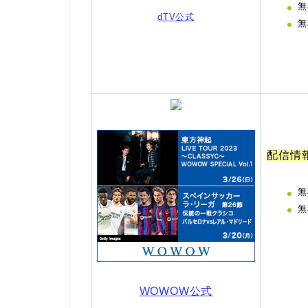
無
dTV公式
無
配信情
無
無
WOWOW公式