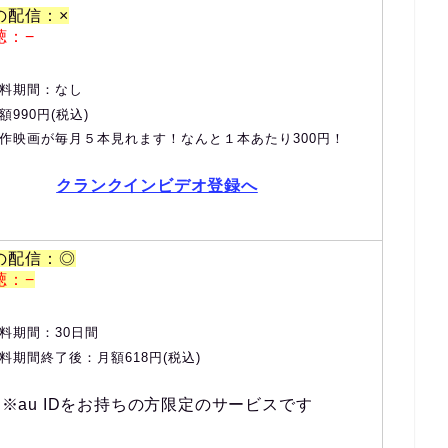
の配信：×
聴：−
料期間：なし
額990円(税込)
作映画が毎月５本見れます！なんと１本あたり300円！
クランクインビデオ登録へ
の配信：◎
聴：−
料期間：30日間
料期間終了後：月額618円(税込)
※au IDをお持ちの方限定のサービスです