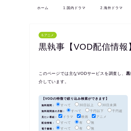
ホーム
1.国内ドラマ
2.海外ドラマ
6.アニメ
黒執事【VOD配信情報
このページでは主なVODサービスを調査し、
黒
介しています。
【VODの特徴で絞り込み検索ができます】
すべて
30日以上
30日未満
無料期間：
すべて
千円以下
千円超
無料期間後の月額：
ドラマ
映画
アニメ
見たい番組：
すべて
有
無
配信情報：
すべて
有
無
電子書籍：