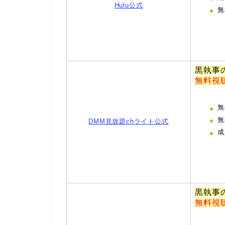
Hulu公式
無
黒執事
無料視
無
無
DMM見放題chライト公式
成
黒執事
無料視