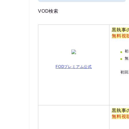
VOD検索
黒執事
無料視
初
無
FODプレミアム公式
初回
黒執事
無料視