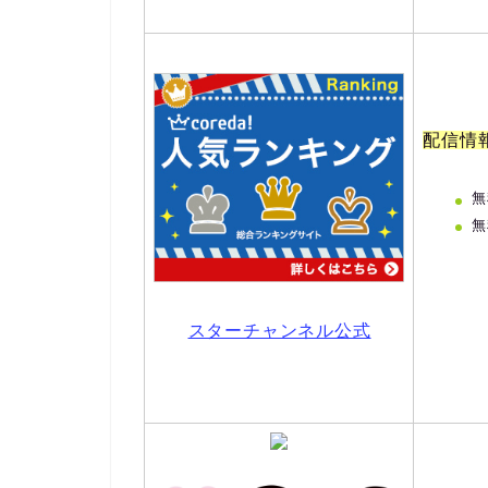
配信情
無
無
スターチャンネル公式