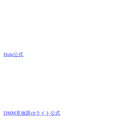
Hulu公式
DMM見放題chライト公式