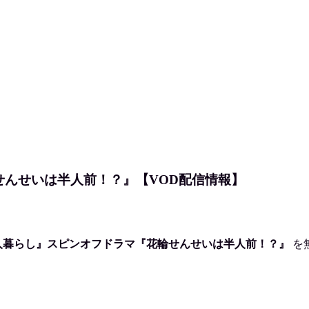
せんせいは半人前！？』【VOD配信情報】
人暮らし』スピンオフドラマ『花輪せんせいは半人前！？』
を