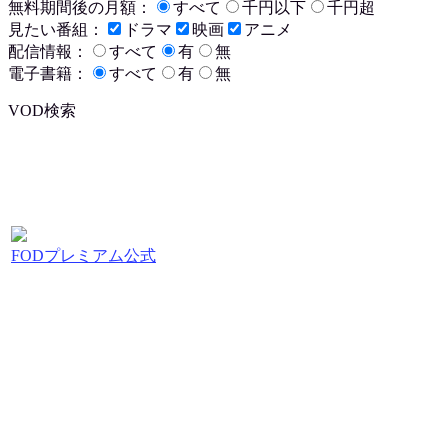
無料期間後の月額：
すべて
千円以下
千円超
見たい番組：
ドラマ
映画
アニメ
配信情報：
すべて
有
無
電子書籍：
すべて
有
無
VOD検索
FODプレミアム公式