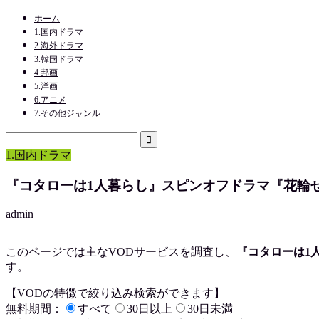
ホーム
1.国内ドラマ
2.海外ドラマ
3.韓国ドラマ
4.邦画
5.洋画
6.アニメ
7.その他ジャンル
1.国内ドラマ
『コタローは1人暮らし』スピンオフドラマ『花輪
admin
このページでは主なVODサービスを調査し、
『コタローは1
す。
【VODの特徴で絞り込み検索ができます】
無料期間：
すべて
30日以上
30日未満