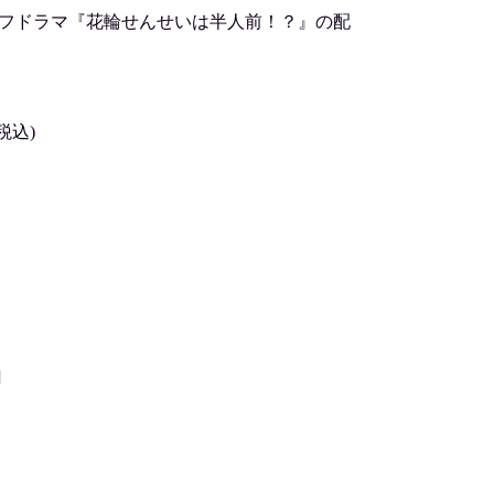
オフドラマ『花輪せんせいは半人前！？』の配
税込)
円