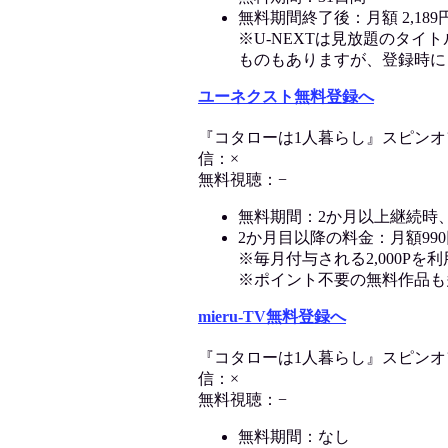
無料期間終了後：月額 2,189円
※U-NEXTは見放題のタイ
ものもありますが、登録時に
ユーネクスト無料登録へ
『コタローは1人暮らし』スピン
信：×
無料視聴：−
無料期間：2か月以上継続時
2か月目以降の料金：月額990
※毎月付与される2,000P
※ポイント不要の無料作品も
mieru-TV無料登録へ
『コタローは1人暮らし』スピン
信：×
無料視聴：−
無料期間：なし