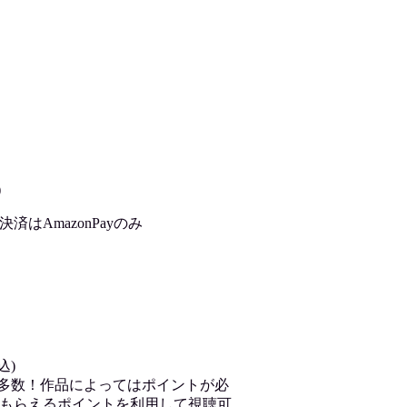
)
はAmazonPayのみ
込)
が多数！作品によってはポイントが必
もらえるポイントを利用して視聴可