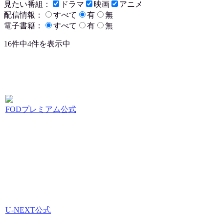
見たい番組：
ドラマ
映画
アニメ
配信情報：
すべて
有
無
電子書籍：
すべて
有
無
16件中4件を表示中
FODプレミアム公式
U-NEXT公式