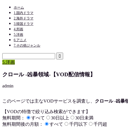
ホーム
1.国内ドラマ
2.海外ドラマ
3.韓国ドラマ
4.邦画
5.洋画
6.アニメ
7.その他ジャンル
5.洋画
クロール -凶暴領域-【VOD配信情報】
admin
このページでは主なVODサービスを調査し、
クロール -凶暴
【VODの特徴で絞り込み検索ができます】
無料期間：
すべて
30日以上
30日未満
無料期間後の月額：
すべて
千円以下
千円超