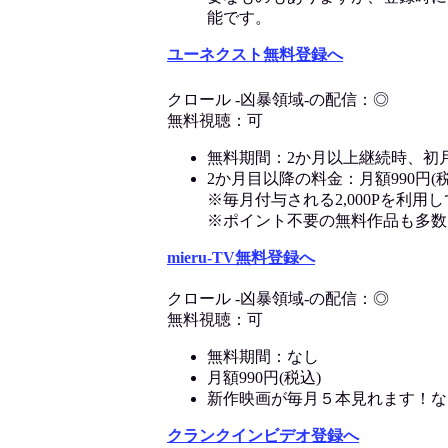
能です。
ユーネクスト無料登録へ
クロール -凶暴領域-の配信：◎
無料視聴：可
無料期間：2か月以上継続時、初
2か月目以降の料金：月額990円(税
※毎月付与される2,000Pを利
※ポイント不要の無料作品も多数
mieru-TV無料登録へ
クロール -凶暴領域-の配信：◎
無料視聴：可
無料期間：なし
月額990円(税込)
新作映画が毎月５本見れます！な
クランクインビデオ登録へ