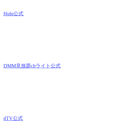
Hulu公式
DMM見放題chライト公式
dTV公式