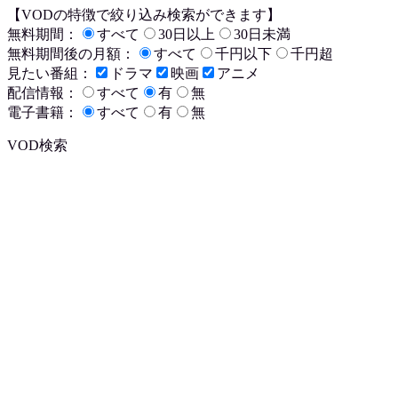
【VODの特徴で絞り込み検索ができます】
無料期間：
すべて
30日以上
30日未満
無料期間後の月額：
すべて
千円以下
千円超
見たい番組：
ドラマ
映画
アニメ
配信情報：
すべて
有
無
電子書籍：
すべて
有
無
VOD検索