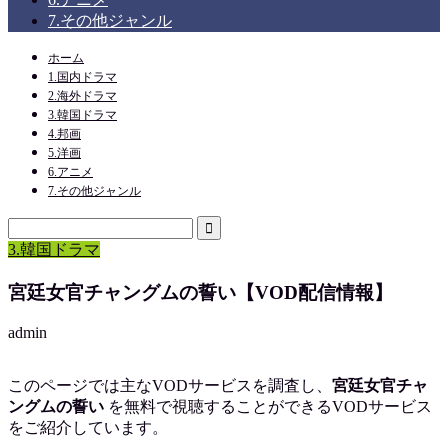
7.その他ジャンル
ホーム
1.国内ドラマ
2.海外ドラマ
3.韓国ドラマ
4.邦画
5.洋画
6.アニメ
7.その他ジャンル
3.韓国ドラマ
宮廷女官チャングムの誓い【VOD配信情報】
admin
このページでは主なVODサービスを調査し、
宮廷女官チャ
ングムの誓い
を
無料で視聴
することができるVODサービス
をご紹介しています。