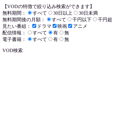
【VODの特徴で絞り込み検索ができます】
無料期間：
すべて
30日以上
30日未満
無料期間後の月額：
すべて
千円以下
千円超
見たい番組：
ドラマ
映画
アニメ
配信情報：
すべて
有
無
電子書籍：
すべて
有
無
VOD検索