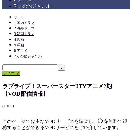
7.その他ジャンル
ホーム
1.国内ドラマ
2.海外ドラマ
3.韓国ドラマ
4.邦画
5.洋画
6.アニメ
7.その他ジャンル
6.アニメ
ラブライブ！スーパースター!!TVアニメ2期
【VOD配信情報】
admin
このページでは主なVODサービスを調査し、
◯
を
無料で視
聴
することができるVODサービスをご紹介しています。