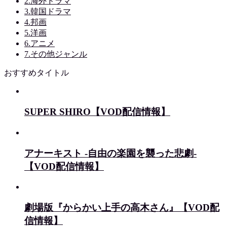
2.海外ドラマ
3.韓国ドラマ
4.邦画
5.洋画
6.アニメ
7.その他ジャンル
おすすめタイトル
SUPER SHIRO【VOD配信情報】
アナーキスト -自由の楽園を襲った悲劇-
【VOD配信情報】
劇場版『からかい上手の高木さん』【VOD配
信情報】