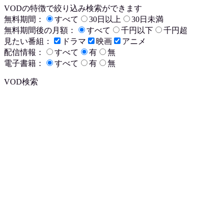
VODの特徴で絞り込み検索ができます
無料期間：
すべて
30日以上
30日未満
無料期間後の月額：
すべて
千円以下
千円超
見たい番組：
ドラマ
映画
アニメ
配信情報：
すべて
有
無
電子書籍：
すべて
有
無
VOD検索