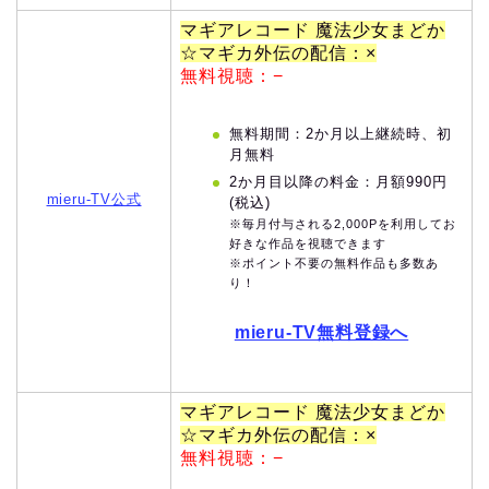
マギアレコード 魔法少女まどか
☆マギカ外伝の配信：×
無料視聴：−
無料期間：2か月以上継続時、初
月無料
2か月目以降の料金：月額990円
mieru-TV公式
(税込)
※毎月付与される2,000Pを利用してお
好きな作品を視聴できます
※ポイント不要の無料作品も多数あ
り！
mieru-TV無料登録へ
マギアレコード 魔法少女まどか
☆マギカ外伝の配信：×
無料視聴：−