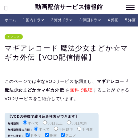
動画配信サービス情報館
ホーム
1.国内ドラマ
2.海外ドラマ
3.韓国ドラマ
4.邦画
5.洋画
6.アニメ
マギアレコード 魔法少女まどか☆マ
ギカ外伝【VOD配信情報】
このページでは主なVODサービスを調査し、
マギアレコード
魔法少女まどか☆マギカ外伝
を
無料で視聴
することができる
VODサービスをご紹介しています。
【VODの特徴で絞り込み検索ができます】
すべて
30日以上
30日未満
無料期間：
すべて
千円以下
千円超
無料期間後の月額：
ドラマ
映画
アニメ
見たい番組：