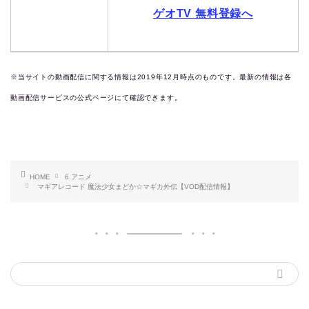
ゲオTV 無料登録へ
※当サイトの動画配信に関する情報は2019
年12月時点のものです。最新の情報は各
動画配信サービスの公式ページにて確認できます。
HOME
6.アニメ
マギアレコード 魔法少女まどか☆マギカ外伝【VOD配信情報】