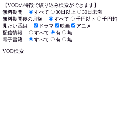
【VODの特徴で絞り込み検索ができます】
無料期間：
すべて
30日以上
30日未満
無料期間後の月額：
すべて
千円以下
千円超
見たい番組：
ドラマ
映画
アニメ
配信情報：
すべて
有
無
電子書籍：
すべて
有
無
VOD検索