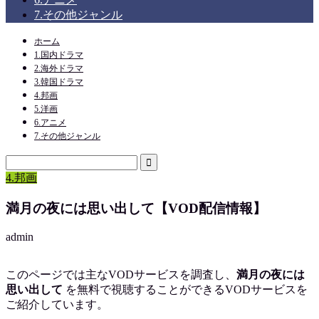
7.その他ジャンル
ホーム
1.国内ドラマ
2.海外ドラマ
3.韓国ドラマ
4.邦画
5.洋画
6.アニメ
7.その他ジャンル
4.邦画
満月の夜には思い出して【VOD配信情報】
admin
このページでは主なVODサービスを調査し、
満月の夜には
思い出して
を
無料で視聴
することができるVODサービスを
ご紹介しています。