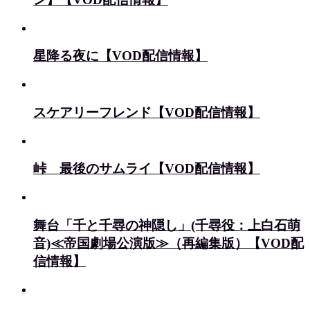
星降る夜に【VOD配信情報】
スケアリーフレンド【VOD配信情報】
峠 最後のサムライ【VOD配信情報】
舞台「千と千尋の神隠し」(千尋役：上白石萌
音)≪帝国劇場公演版≫（再編集版）【VOD配
信情報】