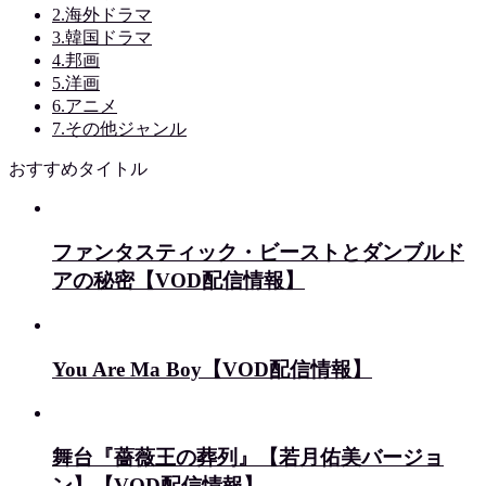
2.海外ドラマ
3.韓国ドラマ
4.邦画
5.洋画
6.アニメ
7.その他ジャンル
おすすめタイトル
ファンタスティック・ビーストとダンブルド
アの秘密【VOD配信情報】
You Are Ma Boy【VOD配信情報】
舞台『薔薇王の葬列』【若月佑美バージョ
ン】【VOD配信情報】