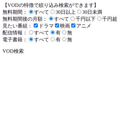
【VODの特徴で絞り込み検索ができます】
無料期間：
すべて
30日以上
30日未満
無料期間後の月額：
すべて
千円以下
千円超
見たい番組：
ドラマ
映画
アニメ
配信情報：
すべて
有
無
電子書籍：
すべて
有
無
VOD検索