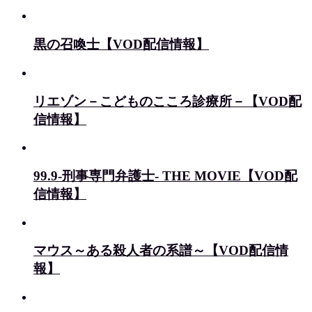
黒の召喚士【VOD配信情報】
リエゾン－こどものこころ診療所－【VOD配
信情報】
99.9-刑事専門弁護士- THE MOVIE【VOD配
信情報】
マウス～ある殺人者の系譜～【VOD配信情
報】