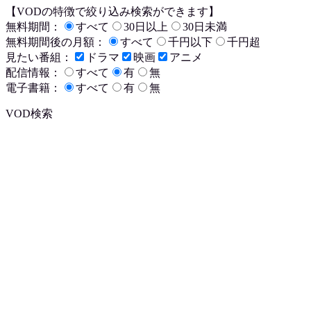
【VODの特徴で絞り込み検索ができます】
無料期間：
すべて
30日以上
30日未満
無料期間後の月額：
すべて
千円以下
千円超
見たい番組：
ドラマ
映画
アニメ
配信情報：
すべて
有
無
電子書籍：
すべて
有
無
VOD検索