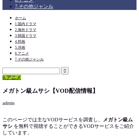
7.その他ジャンル
ホーム
1.国内ドラマ
2.海外ドラマ
3.韓国ドラマ
4.邦画
5.洋画
6.アニメ
7.その他ジャンル
6.アニメ
メガトン級ムサシ【VOD配信情報】
admin
このページでは主なVODサービスを調査し、
メガトン級ム
サシ
を
無料で視聴
することができるVODサービスをご紹介
しています。