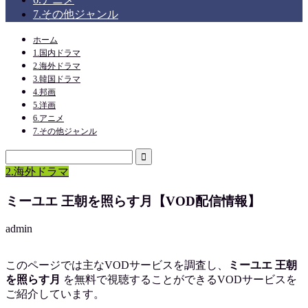
7.その他ジャンル
ホーム
1.国内ドラマ
2.海外ドラマ
3.韓国ドラマ
4.邦画
5.洋画
6.アニメ
7.その他ジャンル
2.海外ドラマ
ミーユエ 王朝を照らす月【VOD配信情報】
admin
このページでは主なVODサービスを調査し、
ミーユエ 王朝
を照らす月
を
無料で視聴
することができるVODサービスを
ご紹介しています。