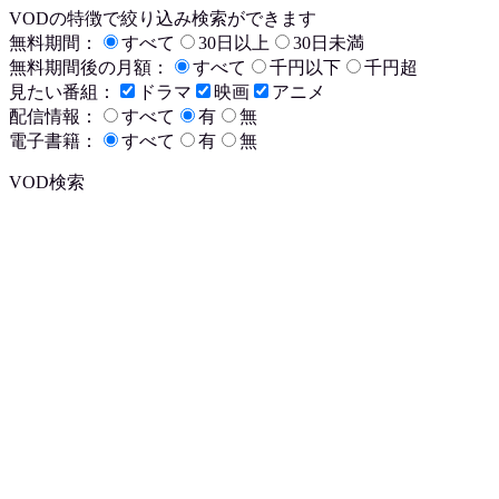
VODの特徴で絞り込み検索ができます
無料期間：
すべて
30日以上
30日未満
無料期間後の月額：
すべて
千円以下
千円超
見たい番組：
ドラマ
映画
アニメ
配信情報：
すべて
有
無
電子書籍：
すべて
有
無
VOD検索