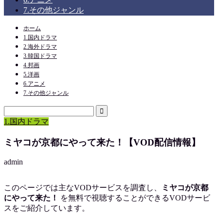
7.その他ジャンル
ホーム
1.国内ドラマ
2.海外ドラマ
3.韓国ドラマ
4.邦画
5.洋画
6.アニメ
7.その他ジャンル
1.国内ドラマ
ミヤコが京都にやって来た！【VOD配信情報】
admin
このページでは主なVODサービスを調査し、
ミヤコが京都
にやって来た！
を
無料で視聴
することができるVODサービ
スをご紹介しています。