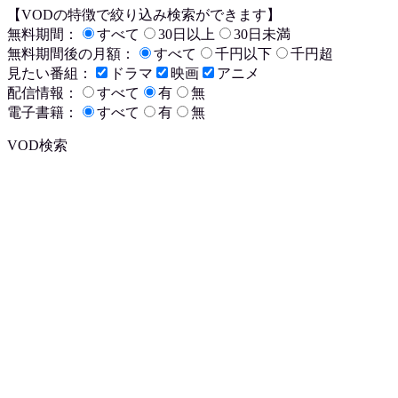
【VODの特徴で絞り込み検索ができます】
無料期間：
すべて
30日以上
30日未満
無料期間後の月額：
すべて
千円以下
千円超
見たい番組：
ドラマ
映画
アニメ
配信情報：
すべて
有
無
電子書籍：
すべて
有
無
VOD検索