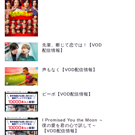
先輩、断じて恋では！【VOD
配信情報】
声もなく【VOD配信情報】
ビーボ【VOD配信情報】
I Promised You the Moon ～
僕の愛を君の心で訳して～
【VOD配信情報】