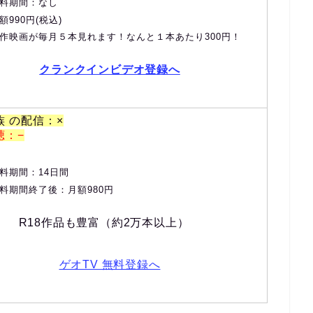
料期間：なし
額990円(税込)
作映画が毎月５本見れます！なんと１本あたり300円！
クランクインビデオ登録へ
族 の配信：×
聴：−
料期間：14日間
料期間終了後：月額980円
R18作品も豊富（約2万本以上）
ゲオTV 無料登録へ