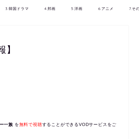
3.韓国ドラマ
4.邦画
5.洋画
6.アニメ
7.
報】
ー一族
を
無料で視聴
することができるVODサービスをご