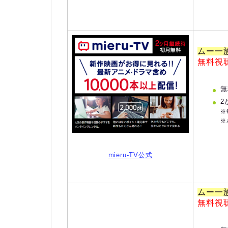
ムー一
無料視
無
2
※
※
mieru-TV公式
ムー一
無料視