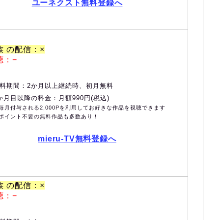
ユーネクスト無料登録へ
族 の配信：×
聴：−
料期間：2か月以上継続時、初月無料
か月目以降の料金：月額990円(税込)
毎月付与される2,000Pを利用してお好きな作品を視聴できます
ポイント不要の無料作品も多数あり！
mieru-TV無料登録へ
族 の配信：×
聴：−