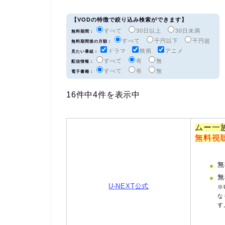
【VODの特徴で絞り込み検索ができます】
すべて
30日以上
30日未満
無料期間：
すべて
千円以下
千円超
無料期間後の月額：
ドラマ
映画
アニメ
見たい番組：
すべて
有
無
配信情報：
すべて
有
無
電子書籍：
16件中4件を表示中
ムー一
無料視
無
無
U-NEXT公式
※
な
す