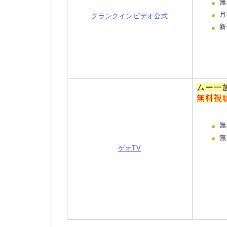
無
月
クランクインビデオ公式
新
ムー一
無料視
無
無
ゲオTV