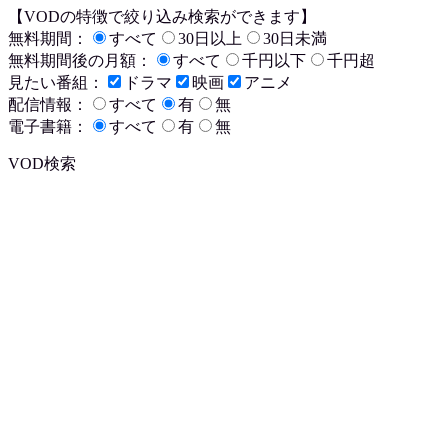
【VODの特徴で絞り込み検索ができます】
無料期間：
すべて
30日以上
30日未満
無料期間後の月額：
すべて
千円以下
千円超
見たい番組：
ドラマ
映画
アニメ
配信情報：
すべて
有
無
電子書籍：
すべて
有
無
VOD検索