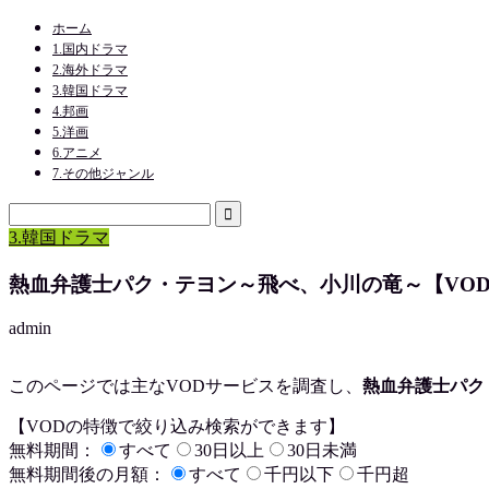
ホーム
1.国内ドラマ
2.海外ドラマ
3.韓国ドラマ
4.邦画
5.洋画
6.アニメ
7.その他ジャンル
3.韓国ドラマ
熱血弁護士パク・テヨン～飛べ、小川の竜～【VO
admin
このページでは主なVODサービスを調査し、
熱血弁護士パク
【VODの特徴で絞り込み検索ができます】
無料期間：
すべて
30日以上
30日未満
無料期間後の月額：
すべて
千円以下
千円超