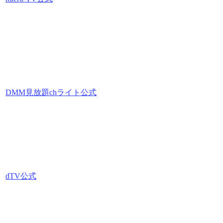
DMM見放題chライト公式
dTV公式