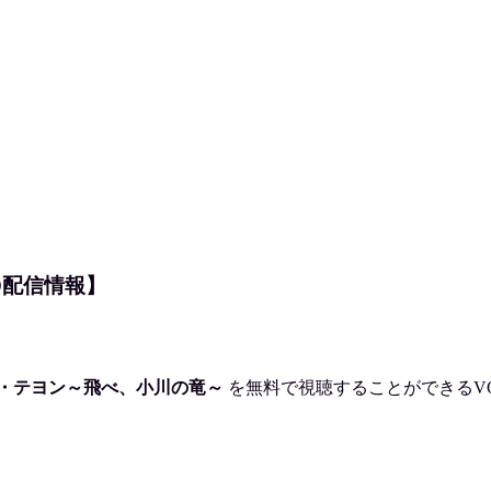
D配信情報】
・テヨン～飛べ、小川の竜～
を
無料で視聴
することができるV