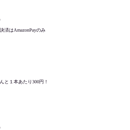
)
はAmazonPayのみ
んと１本あたり300円！
)