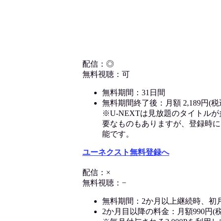
配信：◎
無料視聴：可
無料期間：31日間
無料期間終了後：月額 2,189円(税
※U-NEXTは見放題のタイトル
要なものもありますが、登録時に
能です。
ユーネクスト無料登録へ
配信：×
無料視聴：−
無料期間：2か月以上継続時、初
2か月目以降の料金：月額990円(税