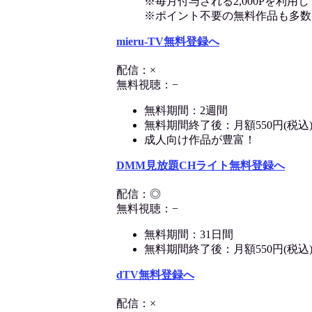
※毎月付与される2,000Pを利
※ポイント不要の無料作品も多数
mieru-TV無料登録へ
配信：×
無料視聴：−
無料期間：2週間
無料期間終了後：月額550円(税込
成人向け作品が豊富！
DMM見放題CHライト無料登録へ
配信：◎
無料視聴：−
無料期間：31日間
無料期間終了後：月額550円(税込
dTV無料登録へ
配信：×