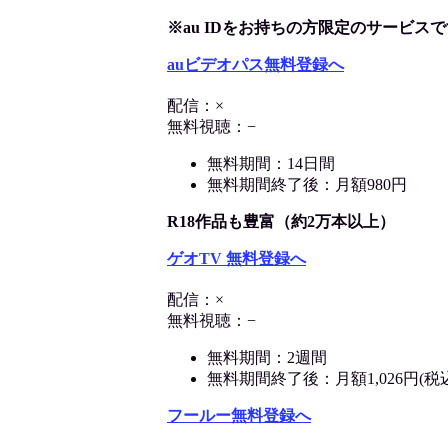
※au IDをお持ちの方限定のサービスで
auビデオパス無料登録へ
配信：×
無料視聴：−
無料期間：14日間
無料期間終了後：月額980円
R18作品も豊富（約2万本以上）
ゲオTV 無料登録へ
配信：×
無料視聴：−
無料期間：2週間
無料期間終了後：月額1,026円(税
フールー無料登録へ