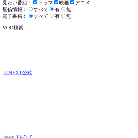
見たい番組：
ドラマ
映画
アニメ
配信情報：
すべて
有
無
電子書籍：
すべて
有
無
VOD検索
U-NEXT公式
mieru-TV公式