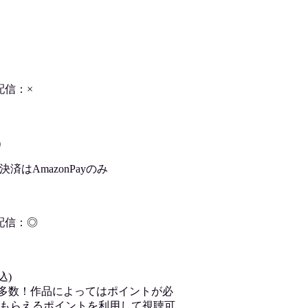
配信：×
)
はAmazonPayのみ
配信：◎
込)
が多数！作品によってはポイントが必
もらえるポイントを利用して視聴可