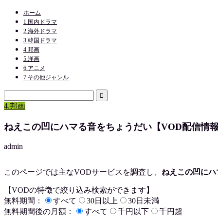
ホーム
1.国内ドラマ
2.海外ドラマ
3.韓国ドラマ
4.邦画
5.洋画
6.アニメ
7.その他ジャンル
4.邦画
ねえこの凹にハマる音をちょうだい【VOD配信情
admin
このページでは主なVODサービスを調査し、
ねえこの凹にハ
【VODの特徴で絞り込み検索ができます】
無料期間：
すべて
30日以上
30日未満
無料期間後の月額：
すべて
千円以下
千円超