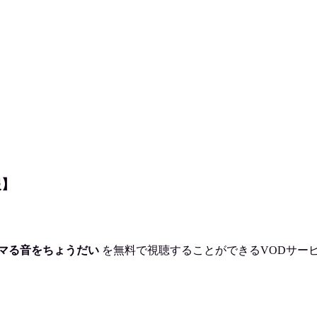
報】
マる音をちょうだい
を
無料で視聴
することができるVODサー