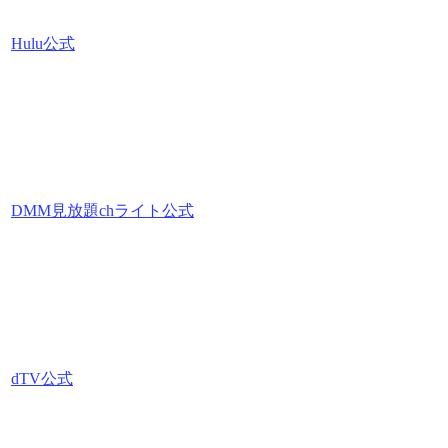
Hulu公式
DMM見放題chライト公式
dTV公式