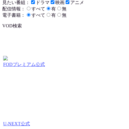
見たい番組：
ドラマ
映画
アニメ
配信情報：
すべて
有
無
電子書籍：
すべて
有
無
VOD検索
FODプレミアム公式
U-NEXT公式