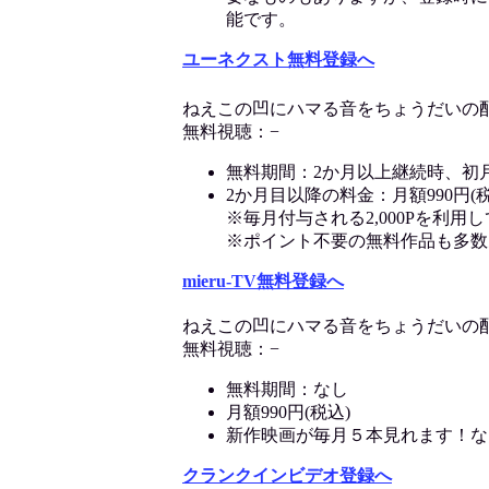
能です。
ユーネクスト無料登録へ
ねえこの凹にハマる音をちょうだいの
無料視聴：−
無料期間：2か月以上継続時、初
2か月目以降の料金：月額990円(税
※毎月付与される2,000Pを利
※ポイント不要の無料作品も多数
mieru-TV無料登録へ
ねえこの凹にハマる音をちょうだいの
無料視聴：−
無料期間：なし
月額990円(税込)
新作映画が毎月５本見れます！な
クランクインビデオ登録へ