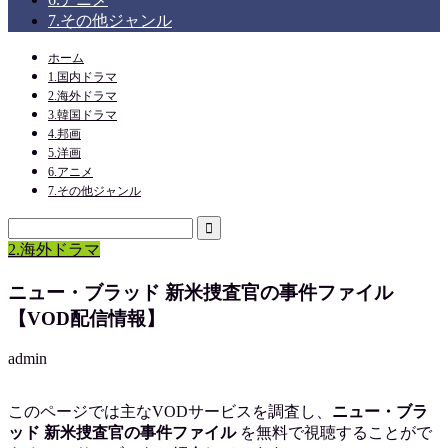
7.その他ジャンル
ホーム
1.国内ドラマ
2.海外ドラマ
3.韓国ドラマ
4.邦画
5.洋画
6.アニメ
7.その他ジャンル
2.海外ドラマ
ニュー・ブラッド 新米捜査官の事件ファイル
【VOD配信情報】
admin
このページでは主なVODサービスを調査し、
ニュー・ブラ
ッド 新米捜査官の事件ファイル
を
無料で視聴
することがで