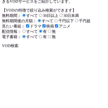
きるVODサービスをご紹介しています。
【VODの特徴で絞り込み検索ができます】
無料期間：
すべて
30日以上
30日未満
無料期間後の月額：
すべて
千円以下
千円超
見たい番組：
ドラマ
映画
アニメ
配信情報：
すべて
有
無
電子書籍：
すべて
有
無
VOD検索