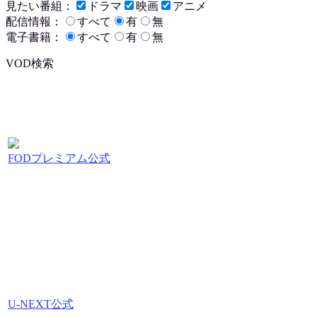
見たい番組：
ドラマ
映画
アニメ
配信情報：
すべて
有
無
電子書籍：
すべて
有
無
VOD検索
FODプレミアム公式
U-NEXT公式