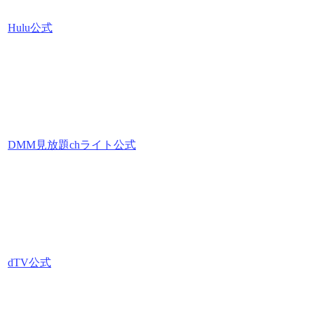
Hulu公式
DMM見放題chライト公式
dTV公式