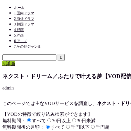
ホーム
1.国内ドラマ
2.海外ドラマ
3.韓国ドラマ
4.邦画
5.洋画
6.アニメ
7.その他ジャンル
5.洋画
ネクスト・ドリーム／ふたりで叶える夢【VOD配
admin
このページでは主なVODサービスを調査し、
ネクスト・ドリ
【VODの特徴で絞り込み検索ができます】
無料期間：
すべて
30日以上
30日未満
無料期間後の月額：
すべて
千円以下
千円超