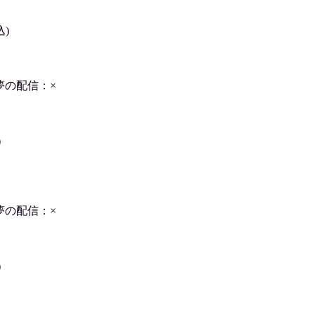
込)
夢の配信：×
)
夢の配信：×
)