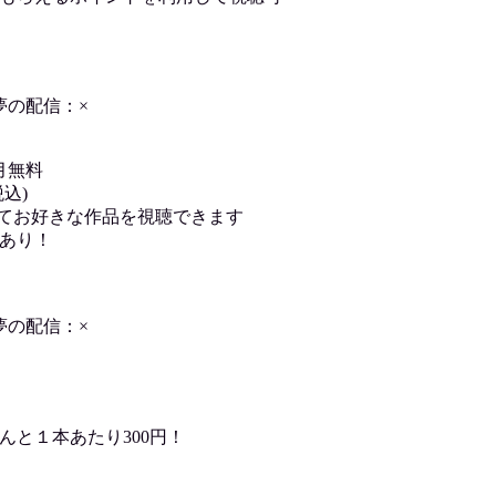
夢の配信：×
月無料
込)
用してお好きな作品を視聴できます
あり！
夢の配信：×
んと１本あたり300円！