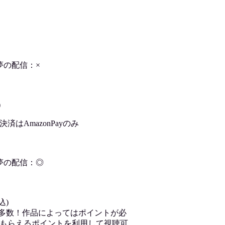
夢の配信：×
)
はAmazonPayのみ
夢の配信：◎
込)
が多数！作品によってはポイントが必
もらえるポイントを利用して視聴可