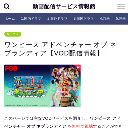
動画配信サービス情報館
ホーム
1.国内ドラマ
2.海外ドラマ
3.韓国ドラマ
4.邦画
5.洋画
6.アニメ
ワンピース アドベンチャー オブ ネ
ブランディア【VOD配信情報】
このページでは主なVODサービスを調査し、
ワンピース アド
ベンチャー オブ ネブランディア
を
無料で視聴
することができ