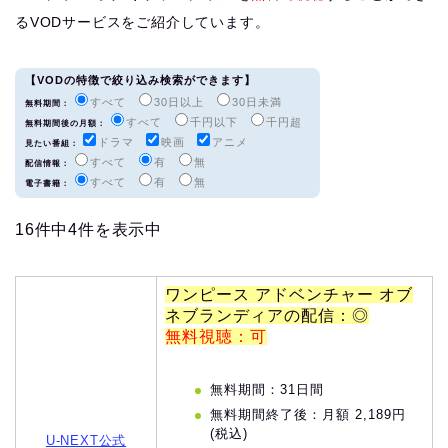
るVODサービスをご紹介しています。
【VODの特徴で絞り込み検索ができます】
すべて
30日以上
30日未満
無料期間：
すべて
千円以下
千円超
無料期間後の月額：
ドラマ
映画
アニメ
見たい番組：
すべて
有
無
配信情報：
すべて
有
無
電子書籍：
16件中4件を表示中
ワンピース アドベンチャー オブ
ネブランディアの配信：◎
無料視聴：可
無料期間：31日間
無料期間終了後：月額 2,189円
(税込)
U-NEXT公式