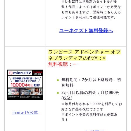
※U-NEXTは見放題のタイトルが多
数！作品によってはポイントが必要な
ものもありますが、登録時にもらえる
ポイントを利用して視聴可能です。
ユーネクスト無料登録へ
ワンピース アドベンチャー オブ
ネブランディアの配信：×
無料視聴：−
無料期間：2か月以上継続時、初
月無料
2か月目以降の料金：月額990円
(税込)
※毎月付与される2,000Pを利用してお
好きな作品を視聴できます
mieru-TV公式
※ポイント不要の無料作品も多数あ
り！