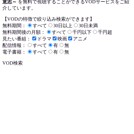
意志～
を
無料で視聴
することができるVODサービスをご紹
介しています。
【VODの特徴で絞り込み検索ができます】
無料期間：
すべて
30日以上
30日未満
無料期間後の月額：
すべて
千円以下
千円超
見たい番組：
ドラマ
映画
アニメ
配信情報：
すべて
有
無
電子書籍：
すべて
有
無
VOD検索