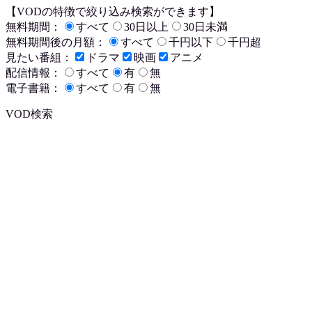
【VODの特徴で絞り込み検索ができます】
無料期間：
すべて
30日以上
30日未満
無料期間後の月額：
すべて
千円以下
千円超
見たい番組：
ドラマ
映画
アニメ
配信情報：
すべて
有
無
電子書籍：
すべて
有
無
VOD検索