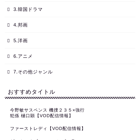
3.韓国ドラマ
4.邦画
5.洋画
6.アニメ
7.その他ジャンル
おすすめタイトル
今野敏サスペンス 機捜２３５×強行
犯係 樋口顕【VOD配信情報】
ファーストレディ【VOD配信情報】