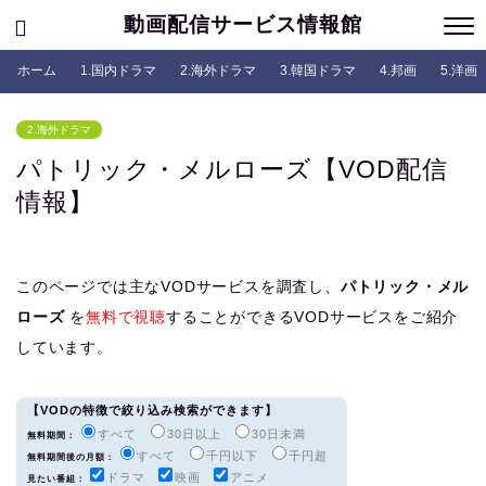
動画配信サービス情報館
ホーム
1.国内ドラマ
2.海外ドラマ
3.韓国ドラマ
4.邦画
5.洋画
2.海外ドラマ
パトリック・メルローズ【VOD配信
情報】
このページでは主なVODサービスを調査し、
パトリック・メル
ローズ
を
無料で視聴
することができるVODサービスをご紹介
しています。
【VODの特徴で絞り込み検索ができます】
すべて
30日以上
30日未満
無料期間：
すべて
千円以下
千円超
無料期間後の月額：
ドラマ
映画
アニメ
見たい番組：