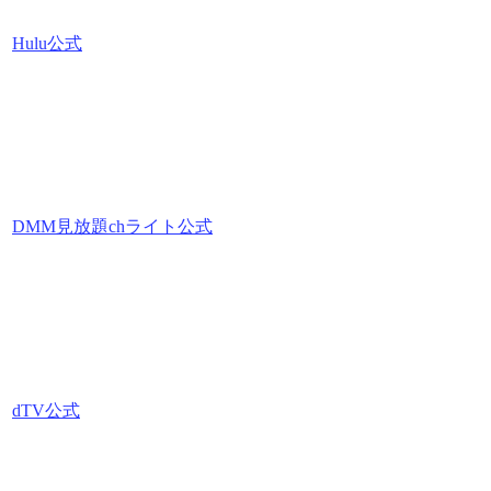
Hulu公式
DMM見放題chライト公式
dTV公式