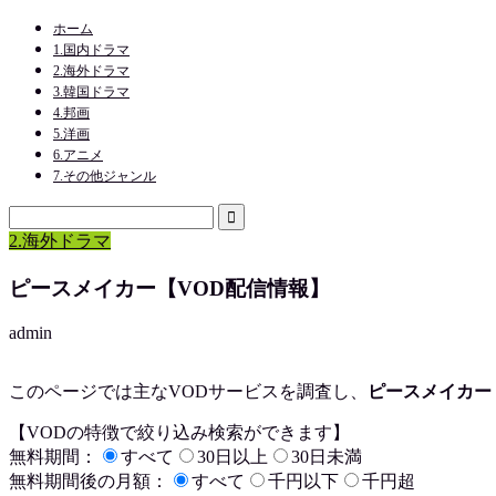
ホーム
1.国内ドラマ
2.海外ドラマ
3.韓国ドラマ
4.邦画
5.洋画
6.アニメ
7.その他ジャンル
2.海外ドラマ
ピースメイカー【VOD配信情報】
admin
このページでは主なVODサービスを調査し、
ピースメイカー
【VODの特徴で絞り込み検索ができます】
無料期間：
すべて
30日以上
30日未満
無料期間後の月額：
すべて
千円以下
千円超