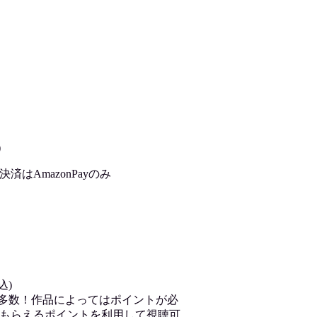
)
はAmazonPayのみ
込)
が多数！作品によってはポイントが必
もらえるポイントを利用して視聴可