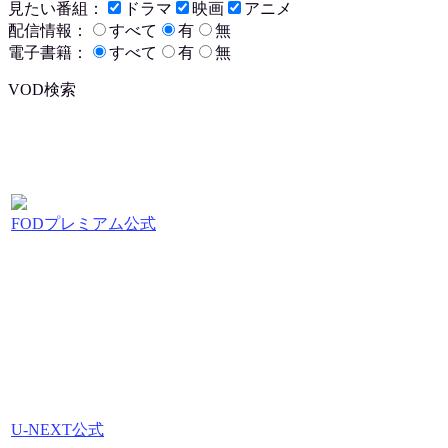
見たい番組：
ドラマ
映画
アニメ
配信情報：
すべて
有
無
電子書籍：
すべて
有
無
VOD検索
FODプレミアム公式
U-NEXT公式