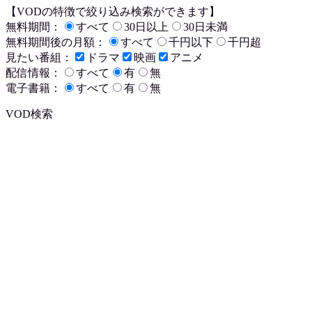
【VODの特徴で絞り込み検索ができます】
無料期間：
すべて
30日以上
30日未満
無料期間後の月額：
すべて
千円以下
千円超
見たい番組：
ドラマ
映画
アニメ
配信情報：
すべて
有
無
電子書籍：
すべて
有
無
VOD検索