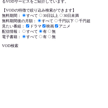
るVODサービスをご紹介しています。
【VODの特徴で絞り込み検索ができます】
無料期間：
すべて
30日以上
30日未満
無料期間後の月額：
すべて
千円以下
千円超
見たい番組：
ドラマ
映画
アニメ
配信情報：
すべて
有
無
電子書籍：
すべて
有
無
VOD検索