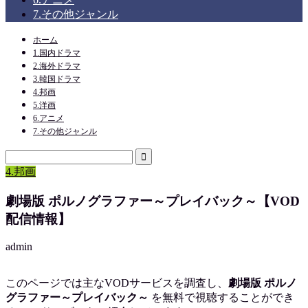
7.その他ジャンル
ホーム
1.国内ドラマ
2.海外ドラマ
3.韓国ドラマ
4.邦画
5.洋画
6.アニメ
7.その他ジャンル
4.邦画
劇場版 ポルノグラファー～プレイバック～【VOD
配信情報】
admin
このページでは主なVODサービスを調査し、
劇場版 ポルノ
グラファー～プレイバック～
を
無料で視聴
することができ