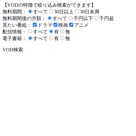
【VODの特徴で絞り込み検索ができます】
無料期間：
すべて
30日以上
30日未満
無料期間後の月額：
すべて
千円以下
千円超
見たい番組：
ドラマ
映画
アニメ
配信情報：
すべて
有
無
電子書籍：
すべて
有
無
VOD検索