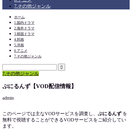
7.その他ジャンル
ホーム
1.国内ドラマ
2.海外ドラマ
3.韓国ドラマ
4.邦画
5.洋画
6.アニメ
7.その他ジャンル
7.その他ジャンル
ぷにるんず【VOD配信情報】
admin
このページでは主なVODサービスを調査し、
ぷにるんず
を
無料で視聴
することができるVODサービスをご紹介してい
ます。