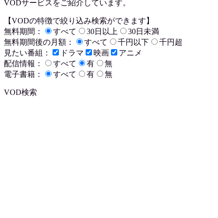
VODサービスをご紹介しています。
【VODの特徴で絞り込み検索ができます】
無料期間：
すべて
30日以上
30日未満
無料期間後の月額：
すべて
千円以下
千円超
見たい番組：
ドラマ
映画
アニメ
配信情報：
すべて
有
無
電子書籍：
すべて
有
無
VOD検索