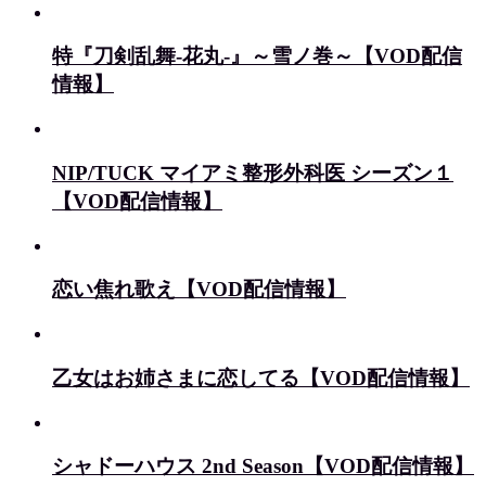
特『刀剣乱舞-花丸-』～雪ノ巻～【VOD配信
情報】
NIP/TUCK マイアミ整形外科医 シーズン１
【VOD配信情報】
恋い焦れ歌え【VOD配信情報】
乙女はお姉さまに恋してる【VOD配信情報】
シャドーハウス 2nd Season【VOD配信情報】