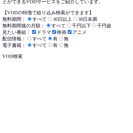
とができるVODサービスをご紹介しています。
【VODの特徴で絞り込み検索ができます】
無料期間：
すべて
30日以上
30日未満
無料期間後の月額：
すべて
千円以下
千円超
見たい番組：
ドラマ
映画
アニメ
配信情報：
すべて
有
無
電子書籍：
すべて
有
無
VOD検索