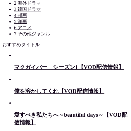
2.海外ドラマ
3.韓国ドラマ
4.邦画
5.洋画
6.アニメ
7.その他ジャンル
おすすめタイトル
マクガイバー シーズン1【VOD配信情報】
僕を溶かしてくれ【VOD配信情報】
愛すべき私たちへ～beautiful days～【VOD配
信情報】