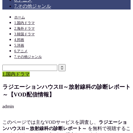
7.その他ジャンル
ホーム
1.国内ドラマ
2.海外ドラマ
3.韓国ドラマ
4.邦画
5.洋画
6.アニメ
7.その他ジャンル
1.国内ドラマ
ラジエーションハウスII～放射線科の診断レポート
～【VOD配信情報】
admin
このページでは主なVODサービスを調査し、
ラジエーショ
ンハウスII～放射線科の診断レポート～
を
無料で視聴
するこ