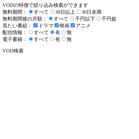
VODの特徴で絞り込み検索ができます
無料期間：
すべて
30日以上
30日未満
無料期間後の月額：
すべて
千円以下
千円超
見たい番組：
ドラマ
映画
アニメ
配信情報：
すべて
有
無
電子書籍：
すべて
有
無
VOD検索