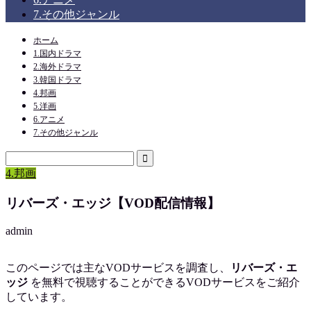
7.その他ジャンル
ホーム
1.国内ドラマ
2.海外ドラマ
3.韓国ドラマ
4.邦画
5.洋画
6.アニメ
7.その他ジャンル
4.邦画
リバーズ・エッジ【VOD配信情報】
admin
このページでは主なVODサービスを調査し、
リバーズ・エ
ッジ
を
無料で視聴
することができるVODサービスをご紹介
しています。