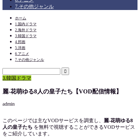
7.その他ジャンル
ホーム
1.国内ドラマ
2.海外ドラマ
3.韓国ドラマ
4.邦画
5.洋画
6.アニメ
7.その他ジャンル
3.韓国ドラマ
麗-花萌ゆる8人の皇子たち【VOD配信情報】
admin
このページでは主なVODサービスを調査し、
麗-花萌ゆる8
人の皇子たち
を
無料で視聴
することができるVODサービス
をご紹介しています。