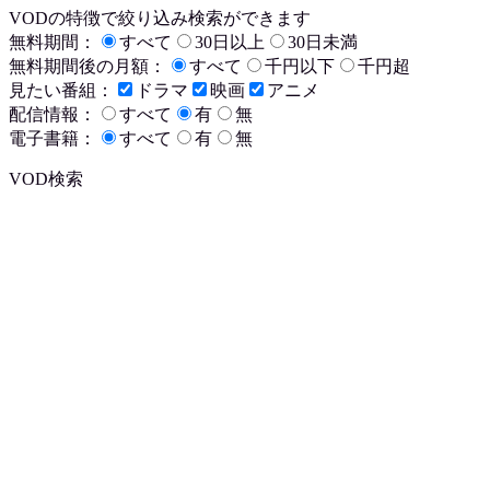
VODの特徴で絞り込み検索ができます
無料期間：
すべて
30日以上
30日未満
無料期間後の月額：
すべて
千円以下
千円超
見たい番組：
ドラマ
映画
アニメ
配信情報：
すべて
有
無
電子書籍：
すべて
有
無
VOD検索