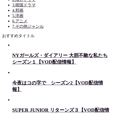
3.韓国ドラマ
4.邦画
5.洋画
6.アニメ
7.その他ジャンル
おすすめタイトル
NYガールズ・ダイアリー 大胆不敵な私たち
シーズン１【VOD配信情報】
今夜はコの字で シーズン2【VOD配信情
報】
SUPER JUNIOR リターンズ３【VOD配信情