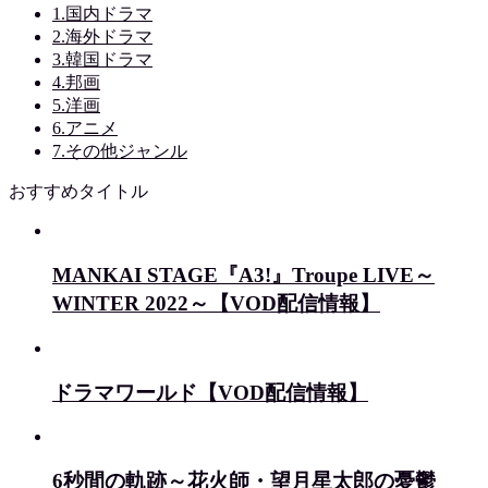
1.国内ドラマ
2.海外ドラマ
3.韓国ドラマ
4.邦画
5.洋画
6.アニメ
7.その他ジャンル
おすすめタイトル
MANKAI STAGE『A3!』Troupe LIVE～
WINTER 2022～【VOD配信情報】
ドラマワールド【VOD配信情報】
6秒間の軌跡～花火師・望月星太郎の憂鬱