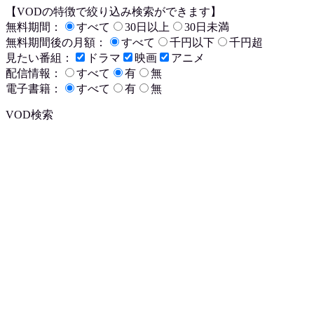
【VODの特徴で絞り込み検索ができます】
無料期間：
すべて
30日以上
30日未満
無料期間後の月額：
すべて
千円以下
千円超
見たい番組：
ドラマ
映画
アニメ
配信情報：
すべて
有
無
電子書籍：
すべて
有
無
VOD検索