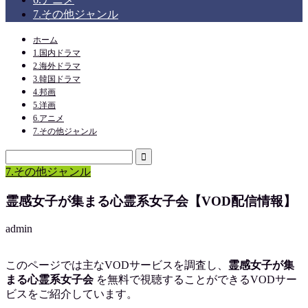
7.その他ジャンル
ホーム
1.国内ドラマ
2.海外ドラマ
3.韓国ドラマ
4.邦画
5.洋画
6.アニメ
7.その他ジャンル
7.その他ジャンル
霊感女子が集まる心霊系女子会【VOD配信情報】
admin
このページでは主なVODサービスを調査し、
霊感女子が集
まる心霊系女子会
を
無料で視聴
することができるVODサー
ビスをご紹介しています。