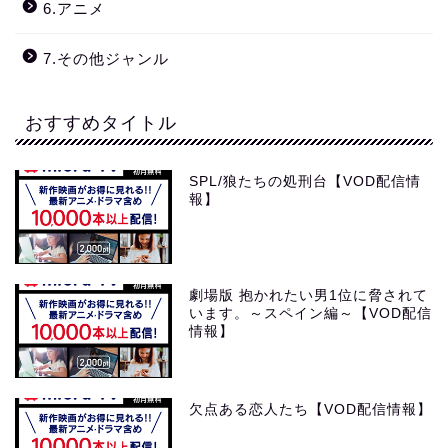
6.アニメ
7.その他ジャンル
おすすめタイトル
SPL/狼たちの処刑台【VOD配信情
報】
劇場版 抱かれたい男1位に脅されて
います。～スペイン編～【VOD配信
情報】
欠点ある恋人たち【VOD配信情報】