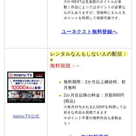
※U-NEXTは見放題のタイトルが多
数！作品によってはポイントが必要な
ものもありますが、登録時にもらえる
ポイントを利用して視聴可能です。
ユーネクスト無料登録へ
レンタルなんもしない人の配信：
×
無料視聴：−
無料期間：2か月以上継続時、初
月無料
2か月目以降の料金：月額990円
(税込)
※毎月付与される2,000Pを利用してお
好きな作品を視聴できます
mieru-TV公式
※ポイント不要の無料作品も多数あ
り！