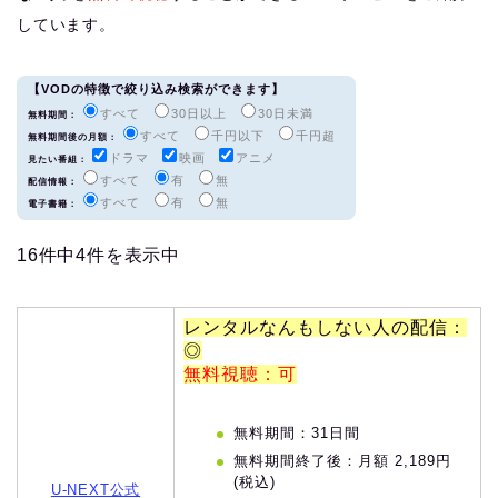
しています。
【VODの特徴で絞り込み検索ができます】
すべて
30日以上
30日未満
無料期間：
すべて
千円以下
千円超
無料期間後の月額：
ドラマ
映画
アニメ
見たい番組：
すべて
有
無
配信情報：
すべて
有
無
電子書籍：
16件中4件を表示中
レンタルなんもしない人の配信：
◎
無料視聴：可
無料期間：31日間
無料期間終了後：月額 2,189円
(税込)
U-NEXT公式