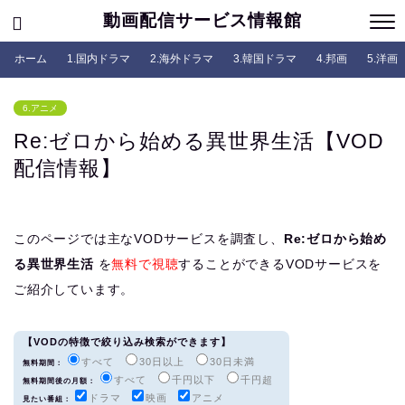
動画配信サービス情報館
ホーム
1.国内ドラマ
2.海外ドラマ
3.韓国ドラマ
4.邦画
5.洋画
6.アニメ
Re:ゼロから始める異世界生活【VOD
配信情報】
このページでは主なVODサービスを調査し、
Re:ゼロから始め
る異世界生活
を
無料で視聴
することができるVODサービスを
ご紹介しています。
【VODの特徴で絞り込み検索ができます】
すべて
30日以上
30日未満
無料期間：
すべて
千円以下
千円超
無料期間後の月額：
ドラマ
映画
アニメ
見たい番組：