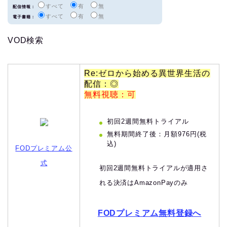
すべて
有
無
配信情報：
すべて
有
無
電子書籍：
VOD検索
Re:ゼロから始める異世界生活の
配信：◎
無料視聴：可
初回2週間無料トライアル
無料期間終了後：月額976円(税
込)
FODプレミアム公
式
初回2週間無料トライアルが適用さ
れる決済はAmazonPayのみ
FODプレミアム無料登録へ