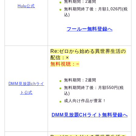
無料期間：2週間
Hulu公式
無料期間終了後：月額1,026円(税
込)
フールー無料登録へ
Re:ゼロから始める異世界生活の
配信：×
無料視聴：−
無料期間：2週間
DMM見放題chライ
無料期間終了後：月額550円(税
ト公式
込)
成人向け作品が豊富！
DMM見放題CHライト無料登録へ