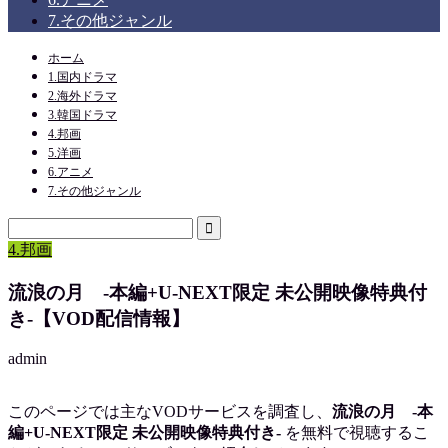
7.その他ジャンル
ホーム
1.国内ドラマ
2.海外ドラマ
3.韓国ドラマ
4.邦画
5.洋画
6.アニメ
7.その他ジャンル
4.邦画
流浪の月 -本編+U-NEXT限定 未公開映像特典付
き-【VOD配信情報】
admin
このページでは主なVODサービスを調査し、
流浪の月 -本
編+U-NEXT限定 未公開映像特典付き-
を
無料で視聴
するこ