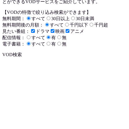
とができるVODサービスをご紹介しています。
【VODの特徴で絞り込み検索ができます】
無料期間：
すべて
30日以上
30日未満
無料期間後の月額：
すべて
千円以下
千円超
見たい番組：
ドラマ
映画
アニメ
配信情報：
すべて
有
無
電子書籍：
すべて
有
無
VOD検索