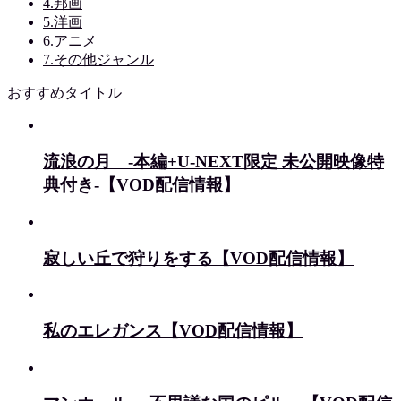
4.邦画
5.洋画
6.アニメ
7.その他ジャンル
おすすめタイトル
流浪の月 -本編+U-NEXT限定 未公開映像特
典付き-【VOD配信情報】
寂しい丘で狩りをする【VOD配信情報】
私のエレガンス【VOD配信情報】