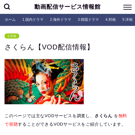
動画配信サービス情報館
ホーム
1.国内ドラマ
2.海外ドラマ
3.韓国ドラマ
4.邦画
5.洋画
4.邦画
さくらん【VOD配信情報】
このページでは主なVODサービスを調査し、
さくらん
を
無料
で視聴
することができるVODサービスをご紹介しています。