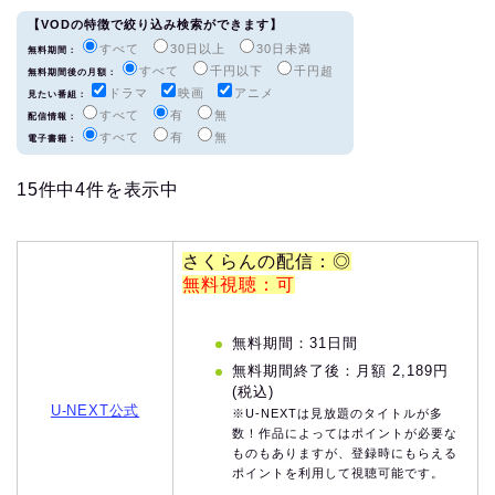
【VODの特徴で絞り込み検索ができます】
すべて
30日以上
30日未満
無料期間：
すべて
千円以下
千円超
無料期間後の月額：
ドラマ
映画
アニメ
見たい番組：
すべて
有
無
配信情報：
すべて
有
無
電子書籍：
15件中4件を表示中
さくらんの配信：◎
無料視聴：可
無料期間：31日間
無料期間終了後：月額 2,189円
(税込)
U-NEXT公式
※U-NEXTは見放題のタイトルが多
数！作品によってはポイントが必要な
ものもありますが、登録時にもらえる
ポイントを利用して視聴可能です。