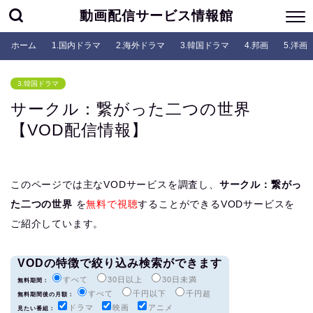
動画配信サービス情報館
ホーム
1.国内ドラマ
2.海外ドラマ
3.韓国ドラマ
4.邦画
5.洋画
3.韓国ドラマ
サークル：繋がった二つの世界
【VOD配信情報】
このページでは主なVODサービスを調査し、
サークル：繋がっ
た二つの世界
を
無料で視聴
することができるVODサービスを
ご紹介しています。
VODの特徴で絞り込み検索ができます
すべて
30日以上
30日未満
無料期間：
すべて
千円以下
千円超
無料期間後の月額：
ドラマ
映画
アニメ
見たい番組：