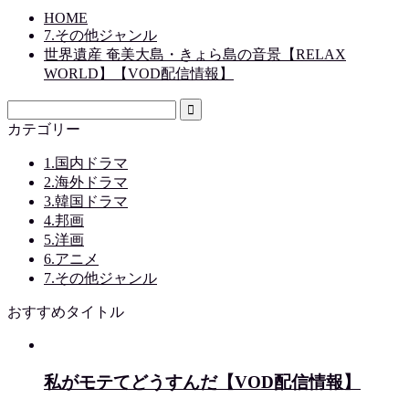
HOME
7.その他ジャンル
世界遺産 奄美大島・きょら島の音景【RELAX
WORLD】【VOD配信情報】
カテゴリー
1.国内ドラマ
2.海外ドラマ
3.韓国ドラマ
4.邦画
5.洋画
6.アニメ
7.その他ジャンル
おすすめタイトル
私がモテてどうすんだ【VOD配信情報】