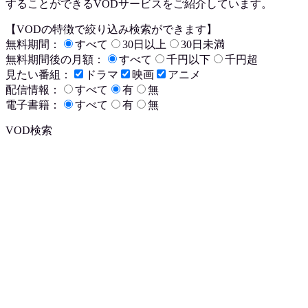
することができるVODサービスをご紹介しています。
【VODの特徴で絞り込み検索ができます】
無料期間：
すべて
30日以上
30日未満
無料期間後の月額：
すべて
千円以下
千円超
見たい番組：
ドラマ
映画
アニメ
配信情報：
すべて
有
無
電子書籍：
すべて
有
無
VOD検索