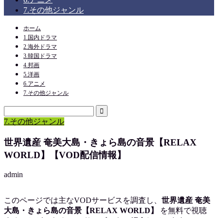
7.その他ジャンル
ホーム
1.国内ドラマ
2.海外ドラマ
3.韓国ドラマ
4.邦画
5.洋画
6.アニメ
7.その他ジャンル
7.その他ジャンル
世界遺産 奄美大島・きょら島の音景【RELAX
WORLD】【VOD配信情報】
admin
このページでは主なVODサービスを調査し、
世界遺産 奄美
大島・きょら島の音景【RELAX WORLD】
を
無料で視聴