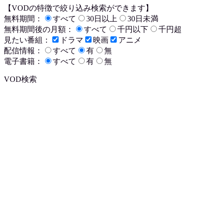
【VODの特徴で絞り込み検索ができます】
無料期間：
すべて
30日以上
30日未満
無料期間後の月額：
すべて
千円以下
千円超
見たい番組：
ドラマ
映画
アニメ
配信情報：
すべて
有
無
電子書籍：
すべて
有
無
VOD検索