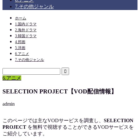
7.その他ジャンル
ホーム
1.国内ドラマ
2.海外ドラマ
3.韓国ドラマ
4.邦画
5.洋画
6.アニメ
7.その他ジャンル
6.アニメ
SELECTION PROJECT【VOD配信情報】
admin
このページでは主なVODサービスを調査し、
SELECTION
PROJECT
を
無料で視聴
することができるVODサービスを
ご紹介しています。