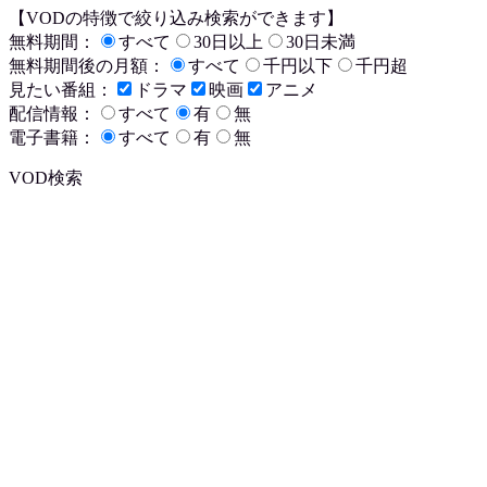
【VODの特徴で絞り込み検索ができます】
無料期間：
すべて
30日以上
30日未満
無料期間後の月額：
すべて
千円以下
千円超
見たい番組：
ドラマ
映画
アニメ
配信情報：
すべて
有
無
電子書籍：
すべて
有
無
VOD検索