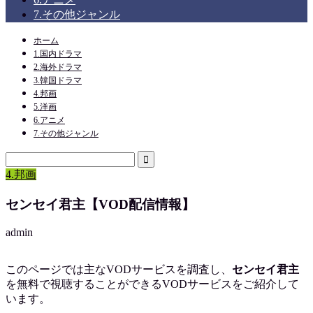
7.その他ジャンル
ホーム
1.国内ドラマ
2.海外ドラマ
3.韓国ドラマ
4.邦画
5.洋画
6.アニメ
7.その他ジャンル
4.邦画
センセイ君主【VOD配信情報】
admin
このページでは主なVODサービスを調査し、
センセイ君主
を
無料で視聴
することができるVODサービスをご紹介して
います。