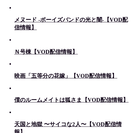
メヌード -ボーイズバンドの光と闇-【VOD配
信情報】
Ｎ号棟【VOD配信情報】
映画「五等分の花嫁」【VOD配信情報】
僕のルームメイトは狐さま【VOD配信情報】
天国と地獄 〜サイコな2人〜【VOD配信情
報】