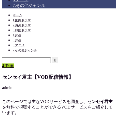
7.その他ジャンル
ホーム
1.国内ドラマ
2.海外ドラマ
3.韓国ドラマ
4.邦画
5.洋画
6.アニメ
7.その他ジャンル
4.邦画
センセイ君主【VOD配信情報】
admin
このページでは主なVODサービスを調査し、
センセイ君主
を
無料で視聴
することができるVODサービスをご紹介して
います。