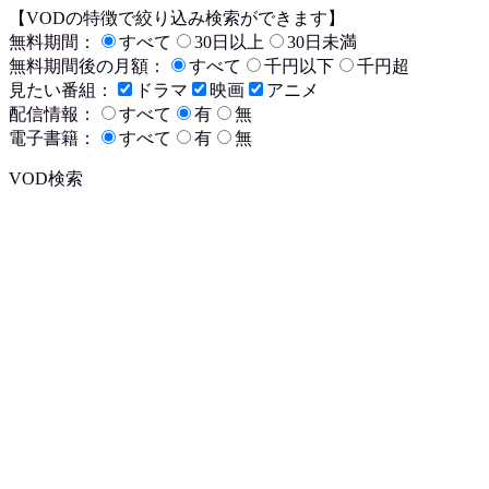
【VODの特徴で絞り込み検索ができます】
無料期間：
すべて
30日以上
30日未満
無料期間後の月額：
すべて
千円以下
千円超
見たい番組：
ドラマ
映画
アニメ
配信情報：
すべて
有
無
電子書籍：
すべて
有
無
VOD検索