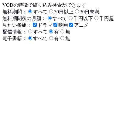
VODの特徴で絞り込み検索ができます
無料期間：
すべて
30日以上
30日未満
無料期間後の月額：
すべて
千円以下
千円超
見たい番組：
ドラマ
映画
アニメ
配信情報：
すべて
有
無
電子書籍：
すべて
有
無