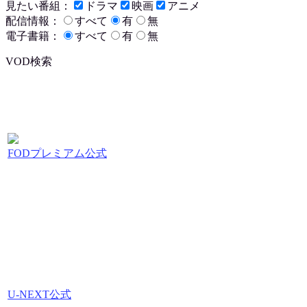
見たい番組：
ドラマ
映画
アニメ
配信情報：
すべて
有
無
電子書籍：
すべて
有
無
VOD検索
FODプレミアム公式
U-NEXT公式