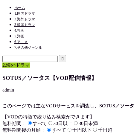
ホーム
1.国内ドラマ
2.海外ドラマ
3.韓国ドラマ
4.邦画
5.洋画
6.アニメ
7.その他ジャンル
2.海外ドラマ
SOTUS／ソータス【VOD配信情報】
admin
このページでは主なVODサービスを調査し、
SOTUS／ソー
【VODの特徴で絞り込み検索ができます】
無料期間：
すべて
30日以上
30日未満
無料期間後の月額：
すべて
千円以下
千円超