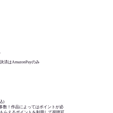
)
はAmazonPayのみ
込)
が多数！作品によってはポイントが必
もらえるポイントを利用して視聴可