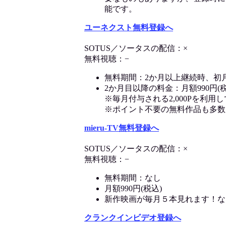
能です。
ユーネクスト無料登録へ
SOTUS／ソータスの配信：×
無料視聴：−
無料期間：2か月以上継続時、初
2か月目以降の料金：月額990円(税
※毎月付与される2,000Pを利
※ポイント不要の無料作品も多数
mieru-TV無料登録へ
SOTUS／ソータスの配信：×
無料視聴：−
無料期間：なし
月額990円(税込)
新作映画が毎月５本見れます！な
クランクインビデオ登録へ