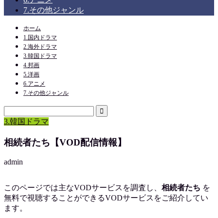
7.その他ジャンル
ホーム
1.国内ドラマ
2.海外ドラマ
3.韓国ドラマ
4.邦画
5.洋画
6.アニメ
7.その他ジャンル
3.韓国ドラマ
相続者たち【VOD配信情報】
admin
このページでは主なVODサービスを調査し、
相続者たち
を
無料で視聴
することができるVODサービスをご紹介してい
ます。