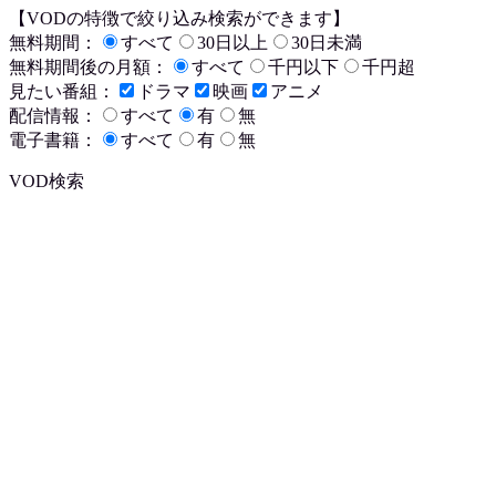
【VODの特徴で絞り込み検索ができます】
無料期間：
すべて
30日以上
30日未満
無料期間後の月額：
すべて
千円以下
千円超
見たい番組：
ドラマ
映画
アニメ
配信情報：
すべて
有
無
電子書籍：
すべて
有
無
VOD検索