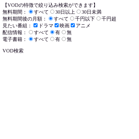
【VODの特徴で絞り込み検索ができます】
無料期間：
すべて
30日以上
30日未満
無料期間後の月額：
すべて
千円以下
千円超
見たい番組：
ドラマ
映画
アニメ
配信情報：
すべて
有
無
電子書籍：
すべて
有
無
VOD検索