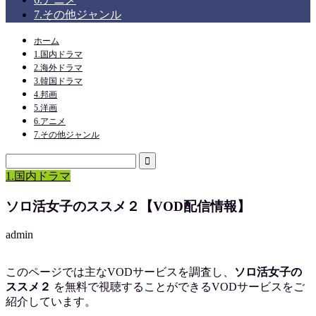
7.その他ジャンル
ホーム
1.国内ドラマ
2.海外ドラマ
3.韓国ドラマ
4.邦画
5.洋画
6.アニメ
7.その他ジャンル
1.国内ドラマ
ソロ活女子のススメ２【VOD配信情報】
admin
このページでは主なVODサービスを調査し、
ソロ活女子の
ススメ２
を
無料で視聴
することができるVODサービスをご
紹介しています。